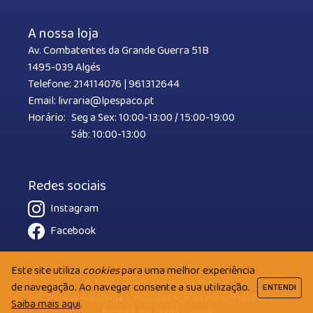
A nossa loja
Av. Combatentes da Grande Guerra 51B
1495-039 Algés
Telefone:
214114076
|
961312644
Email:
livraria@lpespaco.pt
Horário:
Seg a Sex: 10:00-13:00 / 15:00-19:00
Sáb: 10:00-13:00
Redes sociais
Instagram
Facebook
Este site utiliza
cookies
para uma melhor experiência
© 2026 Livraria e Papelaria Espaço
de navegação. Ao navegar consente a sua utilização.
ENTENDI
Livraria Associada à Rede de Livrarias Independentes
Saiba mais aqui
.
Website por
Diogo Correia